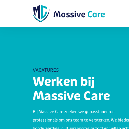
VACATURES
Werken bij
Massive Care
Bij Massive Care zoeken we gepassioneerde
professionals om ons team te versterken. We biede
hoogwaardige, cultuursensitieve zorg en willen ech