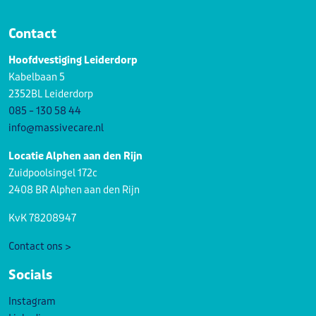
Contact
Hoofdvestiging Leiderdorp
Kabelbaan 5
2352BL Leiderdorp
085 – 130 58 44
info@massivecare.nl
Locatie Alphen aan den Rijn
Zuidpoolsingel 172c
2408 BR Alphen aan den Rijn
KvK 78208947
Contact ons >
Socials
Instagram