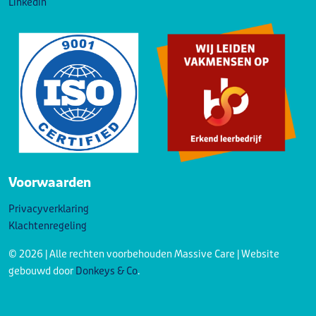
Linkedin
Voorwaarden
Privacyverklaring
Klachtenregeling
© 2026 | Alle rechten voorbehouden Massive Care | Website
gebouwd door
Donkeys & Co
.