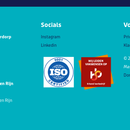
Socials
V
erdorp
Instagram
Pri
Linkedin
Kla
© 2
Mas
Don
en Rijn
en Rijn