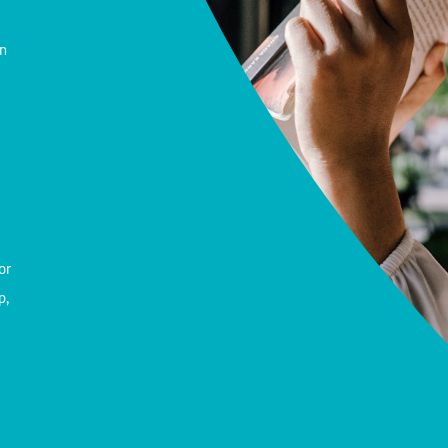
n
or
p,