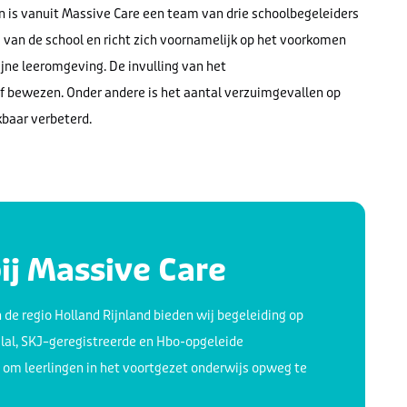
en is vanuit Massive Care een team van drie schoolbegeleiders
g van de school en richt zich voornamelijk op het voorkomen
ijne leeromgeving. De invulling van het
ef bewezen.
Onder andere is het
aantal
verzuimgevallen
op
baar
verbeterd.
bij Massive Care
 de regio Holland Rijnland bieden wij begeleiding op
lal, SKJ
–
geregistreerde en H
bo-
opgeleide
ra om leerlingen in het voortgezet onderwijs opweg te