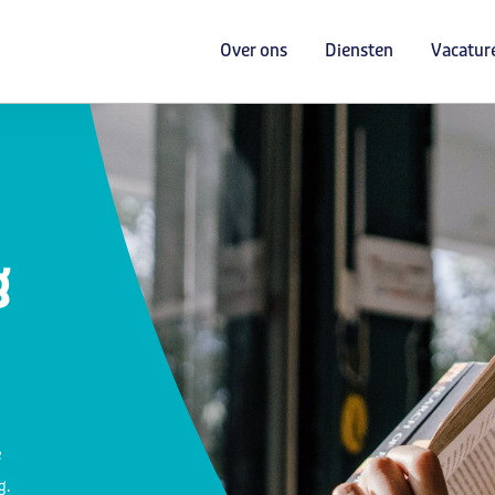
Over ons
Diensten
Vacatur
g
e
g.