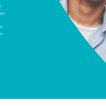
n
len.
et
en